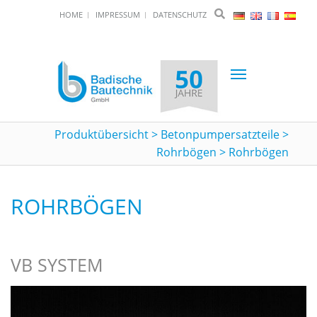
HOME
IMPRESSUM
DATENSCHUTZ
Toggle
navigation
Produktübersicht
>
Betonpumpersatzteile
>
Rohrbögen
>
Rohrbögen
ROHRBÖGEN
VB SYSTEM