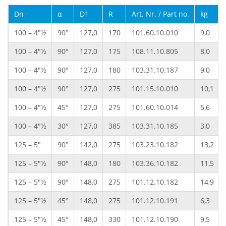
Dn
α
D1
R
Art. Nr. / Part no.
kg
100 – 4"½
90°
127,0
170
101.60.10.010
9,0
100 – 4"½
90°
127,0
175
108.11.10.805
8,0
100 – 4"½
90°
127,0
180
103.31.10.187
9,0
100 – 4"½
90°
127,0
275
101.15.10.010
10,1
100 – 4"½
45°
127,0
275
101.60.10.014
5,6
100 – 4"½
30°
127,0
385
103.31.10.185
3,0
125 – 5"
90°
142,0
275
103.23.10.182
13,2
125 – 5"½
90°
148,0
180
103.36.10.182
11,5
125 – 5"½
90°
148,0
275
101.12.10.182
14,9
125 – 5"½
45°
148,0
275
101.12.10.191
6,3
125 – 5"½
45°
148,0
330
101.12.10.190
9,5