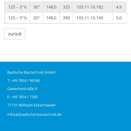
125 – 5"½
30°
148,0
325
103.11.10.182
4,9
125 – 5"½
20°
148,0
390
103.11.10.180
5,0
zurück
Badische Bautechnik GmbH
T: +49 7854 / 96590
Gewerbestraße 4
F: +49 7854 / 7260
77731 Willstätt-Eckartsweier
info(at)badische-bautechnik.de