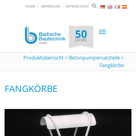
HOME
IMPRESSUM
DATENSCHUTZ
Toggle
navigation
Produktübersicht
>
Betonpumpersatzteile
>
Fangkörbe
FANGKÖRBE