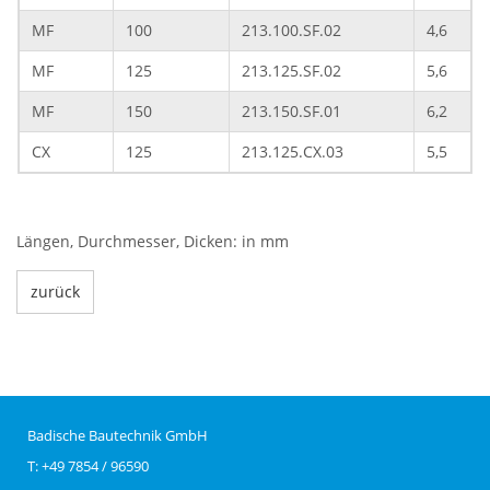
MF
100
213.100.SF.02
4,6
MF
125
213.125.SF.02
5,6
MF
150
213.150.SF.01
6,2
CX
125
213.125.CX.03
5,5
Längen, Durchmesser, Dicken: in mm
zurück
Badische Bautechnik GmbH
T: +49 7854 / 96590