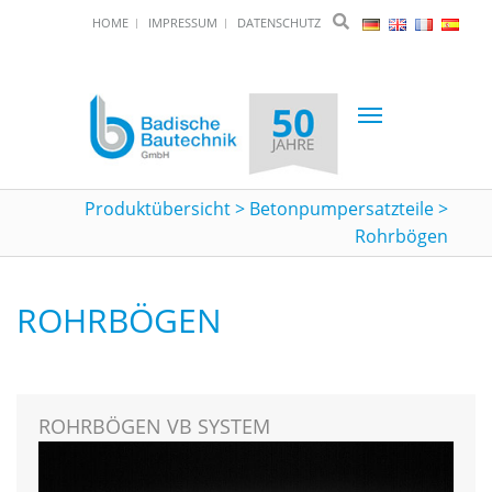
HOME
IMPRESSUM
DATENSCHUTZ
Toggle
navigation
Produktübersicht
>
Betonpumpersatzteile
>
Rohrbögen
ROHRBÖGEN
ROHRBÖGEN VB SYSTEM