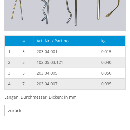
ø
Art. Nr. / Part no.
kg
1
5
203.04.001
0,015
2
5
102.05.03.121
0,040
3
5
203.04.005
0,050
4
7
203.04.007
0,035
Längen, Durchmesser, Dicken: in mm
zurück