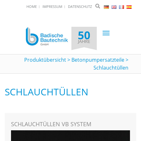
HOME
IMPRESSUM
DATENSCHUTZ
Toggle
navigation
Produktübersicht
>
Betonpumpersatzteile
>
Schlauchtüllen
SCHLAUCHTÜLLEN
SCHLAUCHTÜLLEN VB SYSTEM